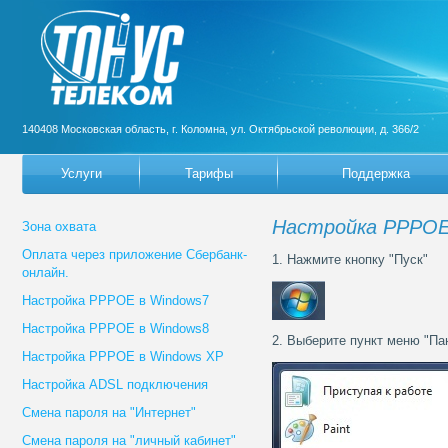
140408 Московская область, г. Коломна, ул. Октябрьской революции, д. 366/2
Услуги
Тарифы
Поддержка
Настройка PPPOE
Зона охвата
Оплата через приложение Сбербанк-
1. Нажмите кнопку "Пуск"
онлайн.
Настройка PPPOE в Windows7
Настройка PPPOE в Windows8
2. Выберите пункт меню "Па
Настройка PPPOE в Windows XP
Настройка ADSL подключения
Смена пароля на "Интернет"
Смена пароля на "личный кабинет"